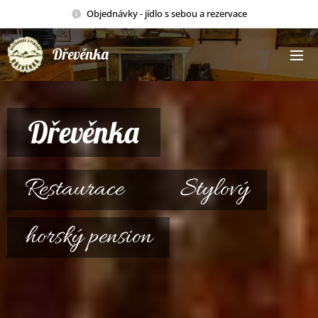
Objednávky - jídlo s sebou a rezervace
Dřevěnka
Dřevěnka
Restaurace Stylový
horský pension