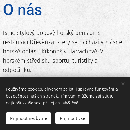
O nás
Jsme stylový dobový horský pension s
restaurací Dřevěnka, který se nachází v krásné
horské oblasti Krkonoš v Harrachově. V
horském středisku sportu, turistiky a
odpočinku.
Nabízíme ubytování v pohodlných pokojích s
Používáme cookies, abychom zajistili správné fungování a
vlastním sociálním zařízením a televizí. Pro
bezpečnost našich stránek. Tím vám můžeme zajistit tu
nejlepší zkušenost při jejich návštěvě.
naše hosty je k dispozici také kuchyňka, kde si
mohou sami připravit své oblíbené pokrmy a
Přijmout nezbytné
Přijmout vše
společně hodovat a posedět.