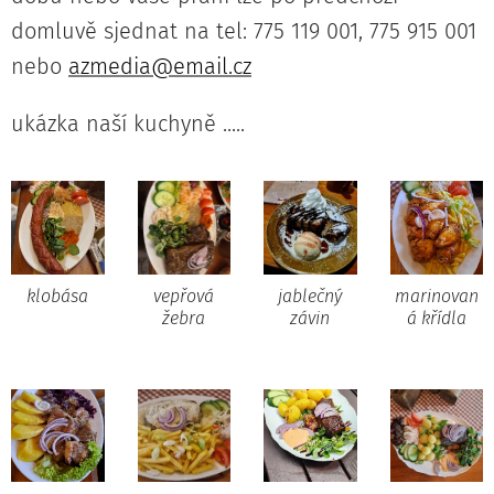
domluvě sjednat na tel: 775 119 001, 775 915 001
nebo
azmedia@email.cz
ukázka naší kuchyně .....
klobása
vepřová
jablečný
marinovan
žebra
závin
á křídla